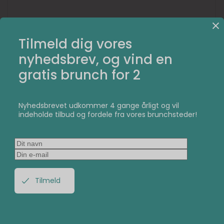
Tilmeld dig vores
nyhedsbrev, og vind en
gratis brunch for 2
Nyhedsbrevet udkommer 4 gange årligt og vil
indeholde tilbud og fordele fra vores brunchsteder!
Med en morgen complet bliver din morgen helt perfekt.
Og hvis du vil sætte prikken over i’et, topper du med en
kop friskbrygget kaffe. Her må du ikke snyde dig selv for
Dagens Kaffe på Original Coffee, som er brygget på
bønner fra det københavnske kafferisteri Kontra Coffee.
Hvis du er i humør til en mere frokostagtig anretning, kan