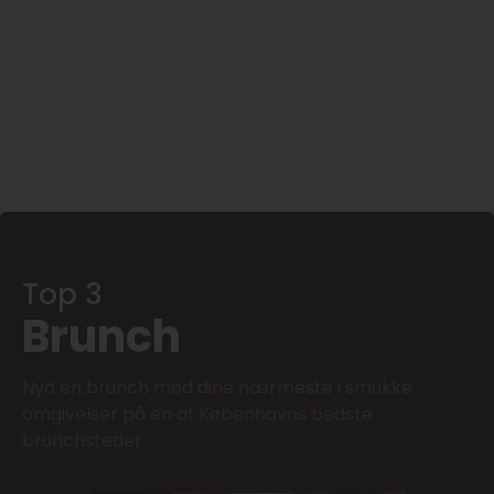
Top 3
Brunch
Nyd en brunch med dine nærmeste i smukke
omgivelser på en af Københavns bedste
brunchsteder