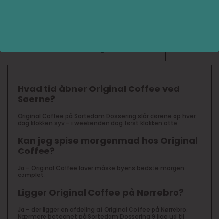
du vælge tun eller avocado på rugbrød. Og er du ikke til
kaffe, tilbyder Original Coffee både te, kakao og
koldtpresset juice.
FAQ BOKS
Hvad tid åbner Original Coffee ved
Søerne?
Original Coffee på Sortedam Dossering slår dørene op hver
dag klokken syv – i weekenden dog først klokken otte.
Kan jeg spise morgenmad hos Original
Coffee?
Ja – Original Coffee laver måske byens bedste morgen
complet.
Ligger Original Coffee på Nørrebro?
Ja – der ligger en afdeling af Original Coffee på Nørrebro.
Nærmere betegnet på Sortedam Dossering 9 lige ud til