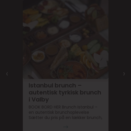
‹
›
Istanbul brunch –
autentisk tyrkisk brunch
i Valby
BOOK BORD HER Brunch Istanbul –
en autentisk brunchoplevelse
Sætter du pris på en lækker brunch,