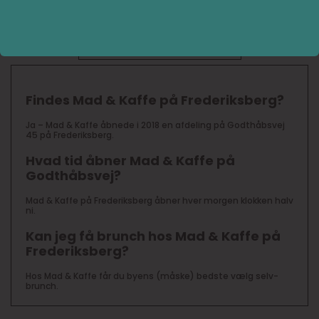
lækkert valg for både den lille og den store sult!
FAQ BOKS
Findes Mad & Kaffe på Frederiksberg?
Ja – Mad & Kaffe åbnede i 2018 en afdeling på Godthåbsvej
45 på Frederiksberg.
Hvad tid åbner Mad & Kaffe på
Godthåbsvej?
Mad & Kaffe på Frederiksberg åbner hver morgen klokken halv
ni.
Kan jeg få brunch hos Mad & Kaffe på
Frederiksberg?
Hos Mad & Kaffe får du byens (måske) bedste vælg selv-
brunch.