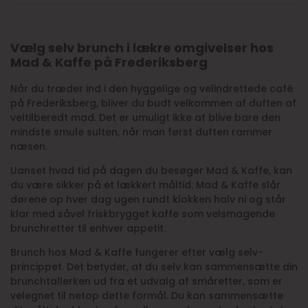
Vælg selv brunch i lækre omgivelser hos
Mad & Kaffe på Frederiksberg
Når du træder ind i den hyggelige og velindrettede café
på Frederiksberg, bliver du budt velkommen af duften af
veltilberedt mad. Det er umuligt ikke at blive bare den
mindste smule sulten, når man først duften rammer
næsen.
Uanset hvad tid på dagen du besøger Mad & Kaffe, kan
du være sikker på et lækkert måltid. Mad & Kaffe slår
dørene op hver dag ugen rundt klokken halv ni og står
klar med såvel friskbrygget kaffe som velsmagende
brunchretter til enhver appetit.
Brunch hos Mad & Kaffe fungerer efter vælg selv-
princippet. Det betyder, at du selv kan sammensætte din
brunchtallerken ud fra et udvalg af småretter, som er
velegnet til netop dette formål. Du kan sammensætte