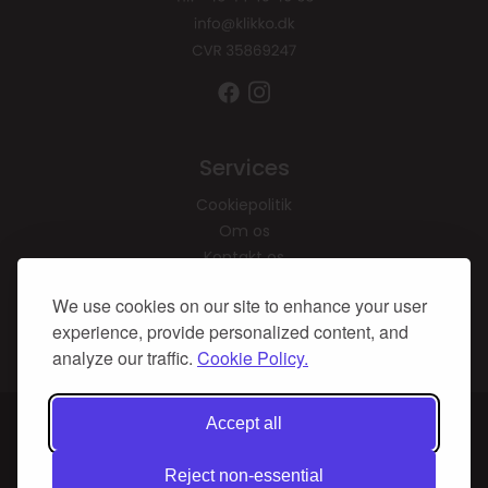
Services
Cookiepolitik
Om os
Kontakt os
We use cookies on our site to enhance your user
Tilmeld dig vores
nyhedsbrev, og vind en
experience, provide personalized content, and
gratis brunch for 2
analyze our traffic.
Cookie Policy.
På vores website bruges cookies til at huske dine
Accept all
indstillinger, statistik og personalisering af indhold og
annoncer. Denne information deles med tredjepart.
Reject non-essential
Ved fortsat brug af websiden godkender du