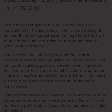
Godthåbsvej 45, st.th, 2000 Frederiksberg
Tlf.: 31 35 08 80
På hjørnet af Langelandsvej og Godthåbsvej i den
centrale del af Frederiksberg finder du en afdeling af
det kendte café- og restaurantkoncept Mad & Kaffe. En
af de største succeser inden for den københavnske
restaurationsbranche.
Mad & Kaffe har i løbet af godt fem år erobret
hovedstaden med sine hyggelige og lækre caféer, hvor
den gode kvalitet og den solide service er i højsædet.
Hos Mad & Kaffe er gæsterne altid i centrum, og der er
skarpt fokus på madens kvalitet. Dette har hjulpet Mad
& Kaffe til top i en verden præget af utroligt hård
konkurrence.
Caféen på Frederiksberg blev i 2018 det seneste skud på
stammen sammen med overtagelsen af Møller – Kaffe
og Køkken på Nørrebro. Og den bliver sandsynligvis ikke
det sidste.