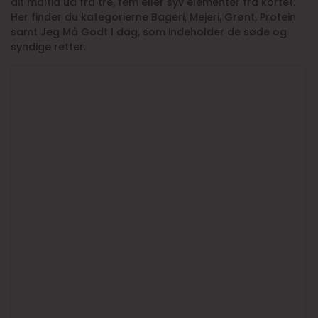
dit måltid ud fra tre, fem eller syv elementer fra kortet.
Her finder du kategorierne Bageri, Mejeri, Grønt, Protein
samt Jeg Må Godt I dag, som indeholder de søde og
syndige retter.