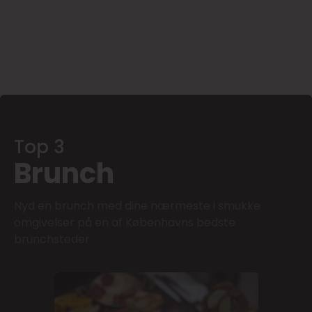
Top 3
Brunch
Nyd en brunch med dine nærmeste i smukke
omgivelser på en af Københavns bedste
brunchsteder