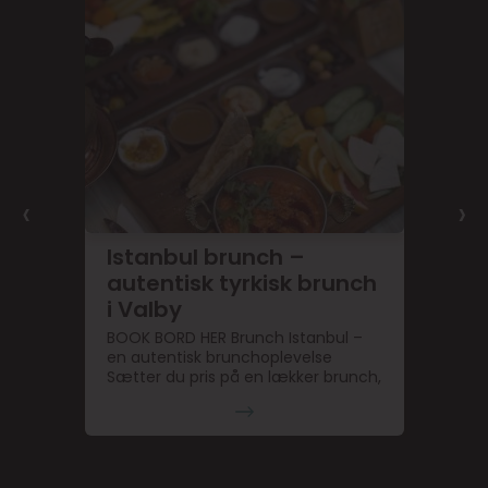
‹
›
Istanbul brunch –
autentisk tyrkisk brunch
i Valby
BOOK BORD HER Brunch Istanbul –
en autentisk brunchoplevelse
Sætter du pris på en lækker brunch,