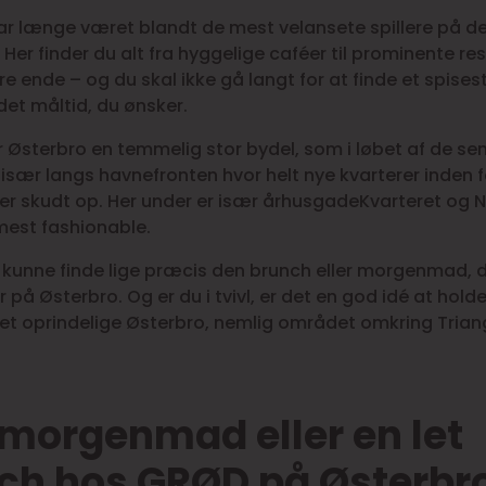
ar længe været blandt de mest velansete spillere på d
er finder du alt fra hyggelige caféer til prominente res
re ende – og du skal ikke gå langt for at finde et spise
det måltid, du ønsker.
 Østerbro en temmelig stor bydel, som i løbet af de se
 især langs havnefronten hvor helt nye kvarterer inden f
 er skudt op. Her under er især århusgadeKvarteret og
mest fashionable.
t kunne finde lige præcis den brunch eller morgenmad, 
 på Østerbro. Og er du i tvivl, er det en god idé at holde 
det oprindelige Østerbro, nemlig området omkring Trian
 morgenmad eller en let
ch hos GRØD på Østerbr