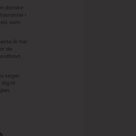
en danske
tauranter i
sted, som
neste år har
or de
 Nordhavn
du søger,
dig til
glen.
o