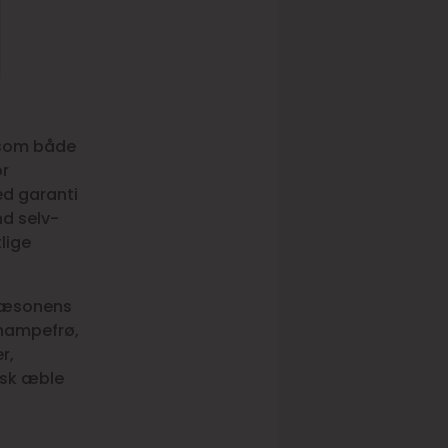
, som både
or
d garanti
nd selv-
lige
 sæsonens
hampefrø,
r,
isk æble