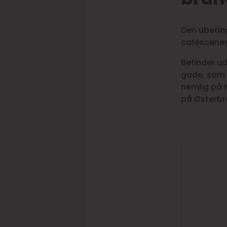
Den ubetin
caféscenen 
Befinder u
gade, som 
nemlig på 
på Østerbro