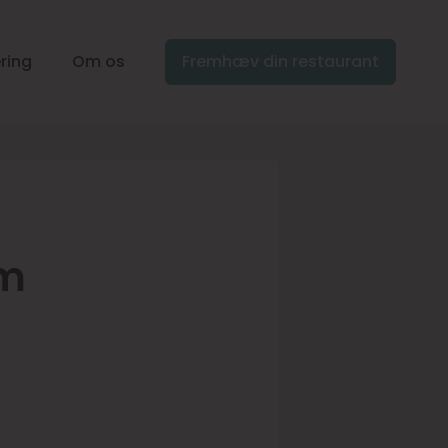
ring
Om os
Fremhæv din restaurant
om