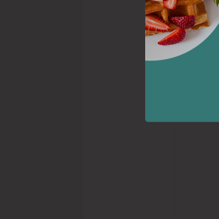
præsentere
grød. Du fi
eller gryn,
grødlignend