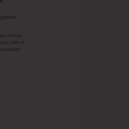
 gælder
gge denne
sit. Det er
isesteder