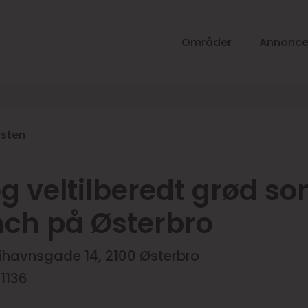
Områder
Annonce
listen
og veltilberedt grød s
ch på Østerbro
rihavnsgade 14, 2100 Østerbro
 1136