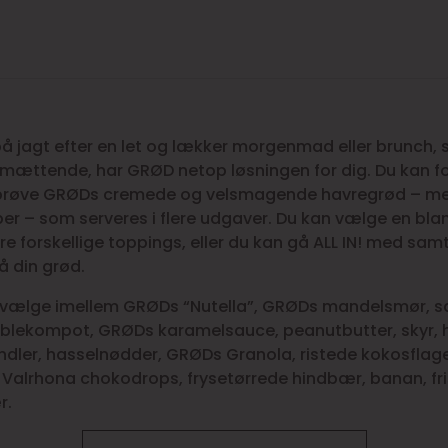
 på jagt efter en let og lækker morgenmad eller brunch
 mættende, har GRØD netop løsningen for dig. Du kan f
prøve GRØDs cremede og velsmagende havregrød – me
er – som serveres i flere udgaver. Du kan vælge en bla
e forskellige toppings, eller du kan gå ALL IN! med samt
å din grød.
 vælge imellem GRØDs “Nutella”, GRØDs mandelsmør,
lekompot, GRØDs karamelsauce, peanutbutter, skyr, 
ndler, hasselnødder, GRØDs Granola, ristede kokosflage
 Valrhona chokodrops, frysetørrede hindbær, banan, fr
r.