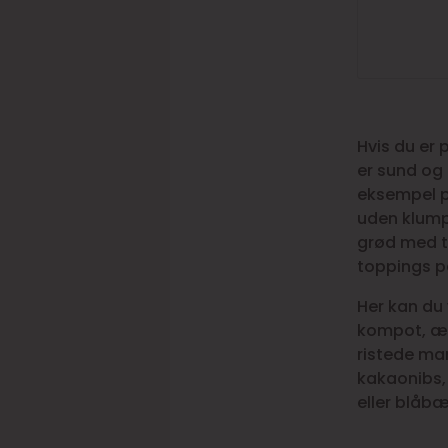
Hvis du er
er sund og
eksempel 
uden klump
grød med tr
toppings p
Her kan du
kompot, æb
ristede ma
kakaonibs,
eller blåbæ