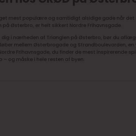
get mest populære og samtidigt alsidige gade når det
på Østerbro, er helt sikkert Nordre Frihavnsgade.
d dig i nærheden af Trianglen på Østerbro, bør du aflæ
løber mellem Østerbrogade og Strandboulevarden, en vi
Nordre Frihavnsgade, du finder de mest inspirerende sp
 – og måske i hele resten af byen.