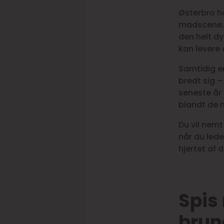
Østerbro h
madscene. H
den helt dy
kan levere 
Samtidig er
bredt sig –
seneste år
blandt de 
Du vil nem
når du leder
hjertet af 
Spis
brun