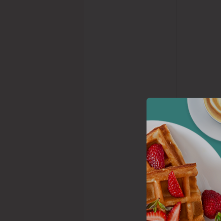
Du kan gå 
som du i n
Blandt diss
siden er bu
GRØD er nog
GRØD har br