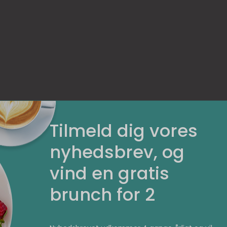
Tilmeld dig vores
nyhedsbrev, og
ombord i diverse spændende lokale caféer og restaurant
vind en gratis
etop denne gade finder repræsentanter for de kendte 
e er GRØD – et koncept som først så dagens lys i 2011,
brunch for 2
ldret frem med stor popularitet.
et helt for sig selv, nemlig verdens eneste grødbar. Sti
ugt mange år på at forfine sine opskrifter og kan derf