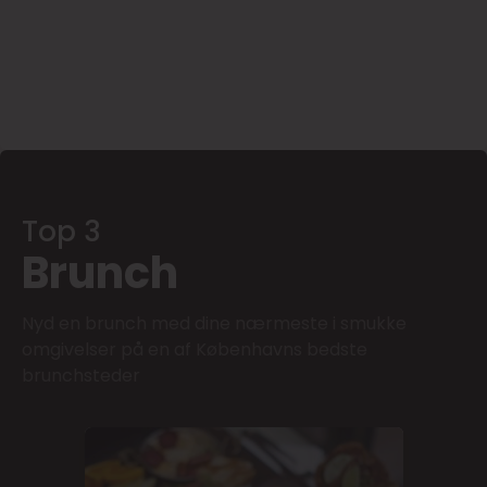
Top 3
Brunch
Nyd en brunch med dine nærmeste i smukke
omgivelser på en af Københavns bedste
brunchsteder