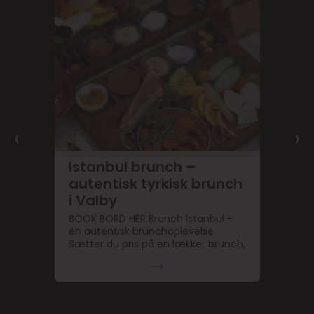
‹
›
Istanbul brunch –
autentisk tyrkisk brunch
i Valby
BOOK BORD HER Brunch Istanbul –
en autentisk brunchoplevelse
Sætter du pris på en lækker brunch,