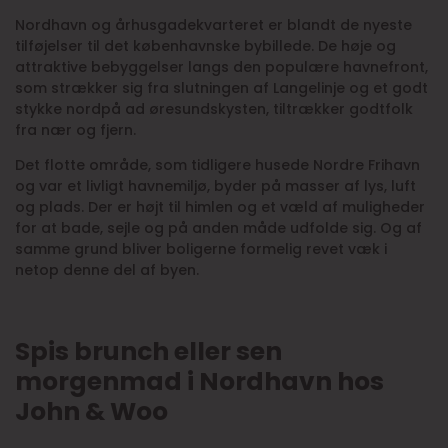
Nordhavn og århusgadekvarteret er blandt de nyeste
tilføjelser til det københavnske bybillede. De høje og
attraktive bebyggelser langs den populære havnefront,
som strækker sig fra slutningen af Langelinje og et godt
stykke nordpå ad øresundskysten, tiltrækker godtfolk
fra nær og fjern.
Det flotte område, som tidligere husede Nordre Frihavn
og var et livligt havnemiljø, byder på masser af lys, luft
og plads. Der er højt til himlen og et væld af muligheder
for at bade, sejle og på anden måde udfolde sig. Og af
samme grund bliver boligerne formelig revet væk i
netop denne del af byen.
Spis brunch eller sen
morgenmad i Nordhavn hos
John & Woo