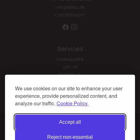
Services
Cookiepolitik
Om os
Kontakt os
We use cookies on our site to enhance your user
Tilmeld dig vores
nyhedsbrev, og vind en
experience, provide personalized content, and
gratis brunch for 2
analyze our traffic.
Cookie Policy.
På vores website bruges cookies til at huske dine
Accept all
indstillinger, statistik og personalisering af indhold og
annoncer. Denne information deles med tredjepart.
Reject non-essential
Ved fortsat brug af websiden godkender du