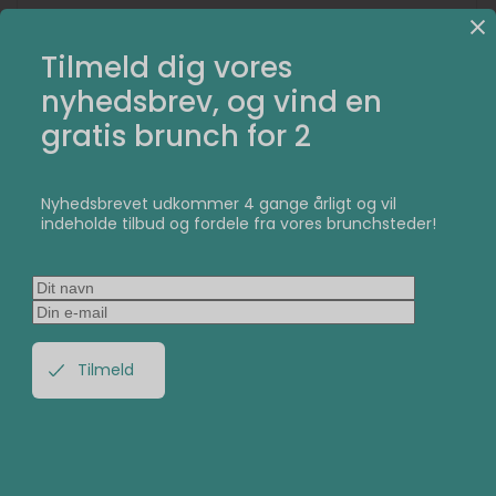
Tilmeld dig vores
nyhedsbrev, og vind en
gratis brunch for 2
Foretrækker du en velkomponeret brunchplatte, har du
Nyhedsbrevet udkommer 4 gange årligt og vil
hos John & Woo to muligheder. Du kan vælge John’s
indeholde tilbud og fordele fra vores brunchsteder!
Brunchanretning som består af Eggs Benedict eller
Veggie Benedict efter eget valg, marineret laks med
citronmayo, Avocado Mash med røget paprika og
tomat, mini Croque Madame med trøffelbechamel samt
frugt og hjemmebagt brød med smør.
Alternativt kan du bestille Woo’s Brunchanretning
indeholdende Eggs Benedict eller Veggie Benedict efter
eget valg, Avocado Mash med røget paprika og tomat,
frisk rejeost med rejer og karse, rød linsegrød med
creme fraiche og koriander samt frugt og hjemmebagt
brød med smør.