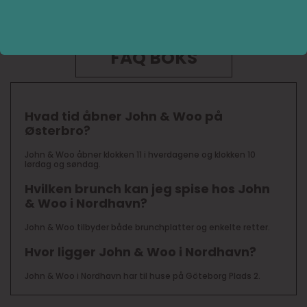
Velbekomme – og velkommen hos John & Woo i
Nordhavn!
FAQ BOKS
Hvad tid åbner John & Woo på
Østerbro?
John & Woo åbner klokken 11 i hverdagene og klokken 10
lørdag og søndag.
Hvilken brunch kan jeg spise hos John
& Woo i Nordhavn?
John & Woo tilbyder både brunchplatter og enkelte retter.
Hvor ligger John & Woo i Nordhavn?
John & Woo i Nordhavn har til huse på Göteborg Plads 2.