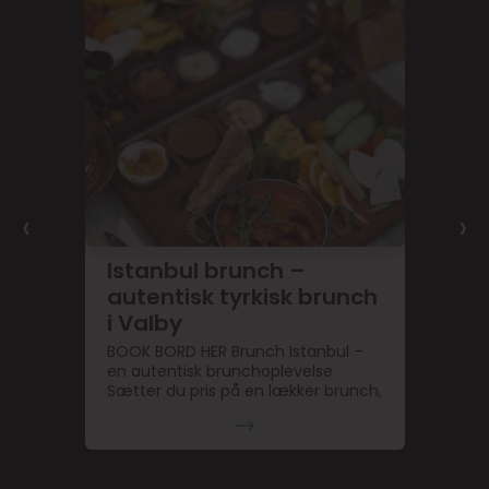
‹
›
Istanbul brunch –
autentisk tyrkisk brunch
i Valby
BOOK BORD HER Brunch Istanbul –
en autentisk brunchoplevelse
Sætter du pris på en lækker brunch,