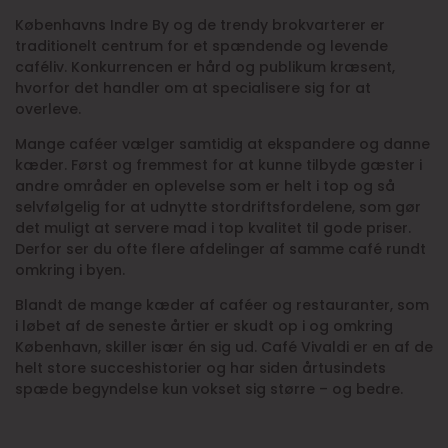
Københavns Indre By og de trendy brokvarterer er
traditionelt centrum for et spændende og levende
caféliv. Konkurrencen er hård og publikum kræsent,
hvorfor det handler om at specialisere sig for at
overleve.
Mange caféer vælger samtidig at ekspandere og danne
kæder. Først og fremmest for at kunne tilbyde gæster i
andre områder en oplevelse som er helt i top og så
selvfølgelig for at udnytte stordriftsfordelene, som gør
det muligt at servere mad i top kvalitet til gode priser.
Derfor ser du ofte flere afdelinger af samme café rundt
omkring i byen.
Blandt de mange kæder af caféer og restauranter, som
i løbet af de seneste årtier er skudt op i og omkring
København, skiller især én sig ud. Café Vivaldi er en af de
helt store succeshistorier og har siden årtusindets
spæde begyndelse kun vokset sig større – og bedre.