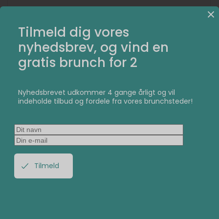
Tilmeld dig vores
nyhedsbrev, og vind en
gratis brunch for 2
Nyhedsbrevet udkommer 4 gange årligt og vil
indeholde tilbud og fordele fra vores brunchsteder!
Det samme gør sig gældende for de brunchplatter, som
serveres hos Café Vivaldi. Café Vivaldi gør sig nemlig
ikke udelukkende i buffet.
Hos Café Vivaldi på Nørrebro serveres til hverdag en
lækker brunchplatte bestående af røræg med bacon,
stegt pølse, røget laks, skinke, avocado, skyr med
bærkompot og müsli, frisk frugt og pandekager med