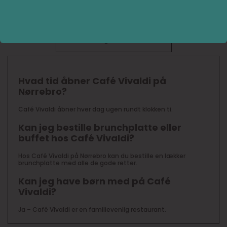
ahornsirup – dertil brød, smør og ost og med mulighed
for selv at vælge mellem stempelkaffe og te.
FAQ BOKS
Hvad tid åbner Café Vivaldi på
Nørrebro?
Café Vivaldi åbner hver dag ugen rundt klokken ti.
Kan jeg bestille brunchplatte eller
buffet hos Café Vivaldi?
Hos Café Vivaldi på Nørrebro kan du bestille en lækker
brunchplatte med alle de gode retter.
Kan jeg have børn med på Café
Vivaldi?
Ja – Café Vivaldi er en familievenlig restaurant.