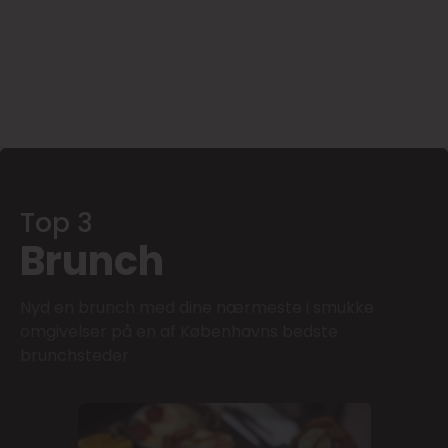
Top 3
Brunch
Nyd en brunch med dine nærmeste i smukke
omgivelser på en af Københavns bedste
brunchsteder