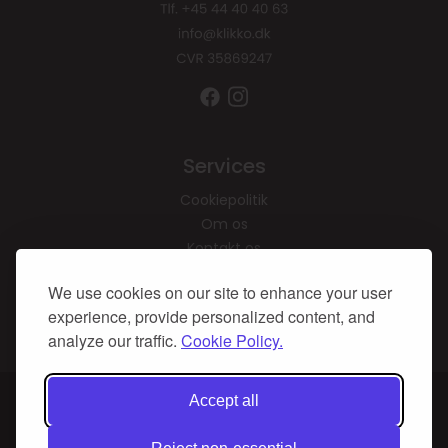
Services
Cookiepolitik
Om os
Kontakt os
We use cookies on our site to enhance your user
Tilmeld dig vores
nyhedsbrev, og vind en
experience, provide personalized content, and
gratis brunch for 2
analyze our traffic.
Cookie Policy.
På vores website bruges cookies til at huske dine
Accept all
indstillinger, statistik og personalisering af indhold og
annoncer. Denne information deles med tredjepart.