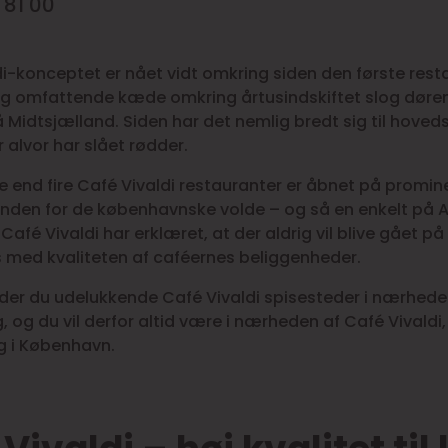
3 81 00
i-konceptet er nået vidt omkring siden den første rest
g omfattende kæde omkring årtusindskiftet slog døren
 Midtsjælland. Siden har det nemlig bredt sig til hoved
r alvor har slået rødder.
e end fire Café Vivaldi restauranter er åbnet på promin
 inden for de københavnske volde – og så en enkelt på
Café Vivaldi har erklæret, at der aldrig vil blive gået på
med kvaliteten af caféernes beliggenheder.
nder du udelukkende Café Vivaldi spisesteder i nærhede
 og du vil derfor altid være i nærheden af Café Vivaldi,
g i København.