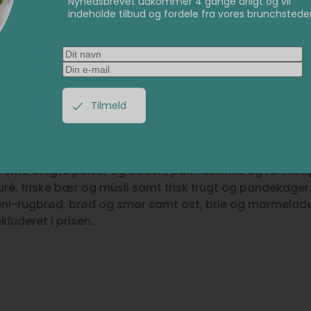
Nyhedsbrevet udkommer 4 gange årligt og vil
indeholde tilbud og fordele fra vores brunchsteder
ch og morgenmad hos C
ldi på Vesterbro
lialen af Café Vivaldi byder samtidig på spændende bru
 I hverdagen kan du vælge en klassisk brunchplatte bes
små stegte pølser og bacon, parmaskinke og fennikelp
, friske bær og müsli samt frisk frugt og pandekager. 
ini-rugbrød, brød og smør samt ost, brie og marmelade
inkluderet i prisen.