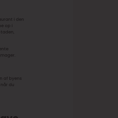
aurant i den
e op i
staden,
ente
 Amager.
n af byens
 når du