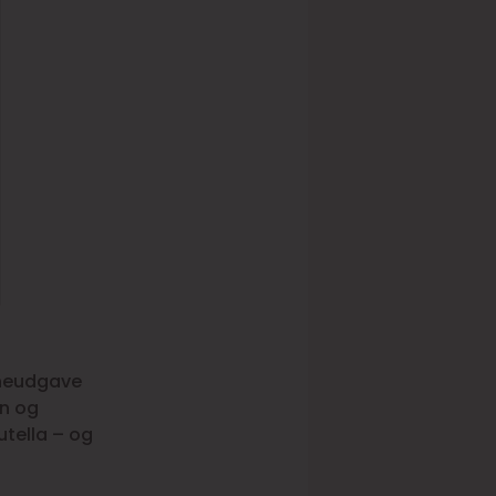
rneudgave
on og
tella – og