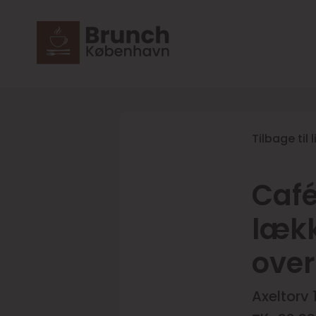
Tilbage til 
Café
lækk
over
Axeltorv