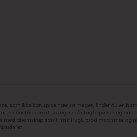
dste, som ikke kan spise nær så meget, finder du en bø
latten bestående af røræg, små stegte pølser og bac
 med ahornsirup samt frisk frugt, brød med smør og nu
nkluderet.