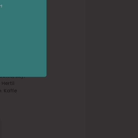
!
afé
nch i flere
tående af
ølse, skyr
Hertil
. Kaffe