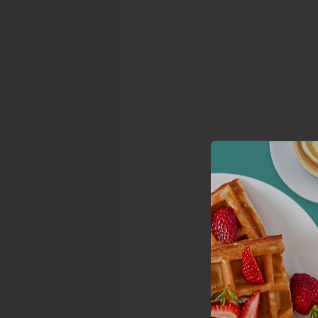
Hos Café Vi
wraps og sa
diverse kød
priser.
Familiens 
familien ne
beregnet til