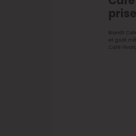
Café 
prise
Blandt Café
et godt må
Café Vivald