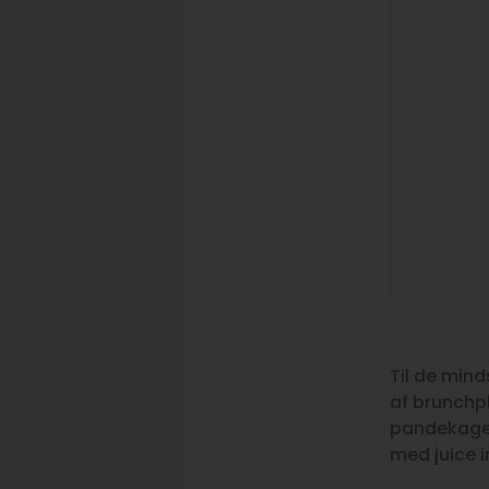
Til de min
af brunchp
pandekager
med juice i