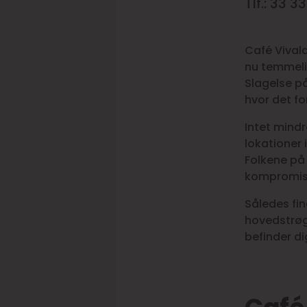
Tlf.: 33 3
Café Vivald
nu temmeli
Slagelse på
hvor det fo
Intet mindr
lokationer
Folkene på 
kompromis 
Således fi
hovedstrøg,
befinder di