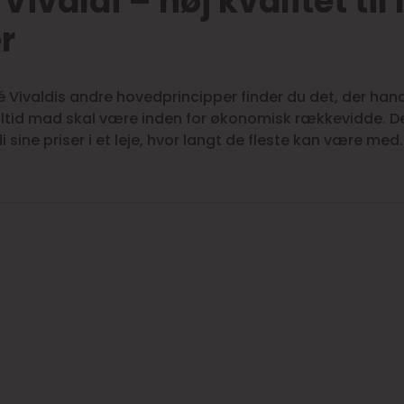
Vivaldi – høj kvalitet til
r
 Vivaldis andre hovedprincipper finder du det, der hand
ltid mad skal være inden for økonomisk rækkevidde. De
i sine priser i et leje, hvor langt de fleste kan være med.