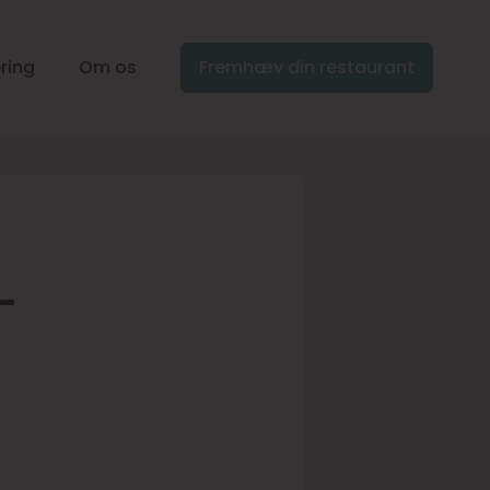
ring
Om os
Fremhæv din restaurant
–