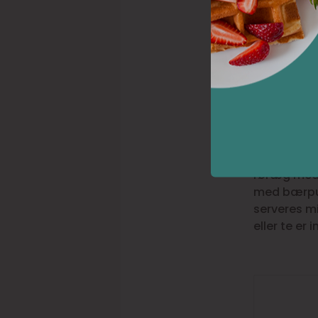
Brun
Viva
Vesterbrofi
varianter.
røræg med 
med bærpuré
serveres m
eller te er 