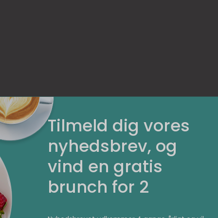
Tilmeld dig vores
valdi finder du de klassiske caféretter som for eksemp
nyhedsbrev, og
ndwiches i alle afskygninger. På aftenkortet finder du
udskæringer – selvfølgelig i top kvalitet og til overko
vind en gratis
brunch for 2
mindste kan også sagtens tage med på Café Vivaldi. Her
mlig velkommen. Og du vil kunne bestille særlige anret
 børn under tolv år – selvfølgelig til familievenlige priser