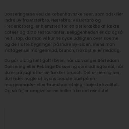
Dosseringerne ved de københavnske søer, som adskiller
Indre By fra Østerbro, Nørrebro, Vesterbro og
Frederiksberg, er hjemsted for en perlerække af lækre
caféer og ditto restauranter. Beliggenheden er da også
helt i top, da man vil kunne nyde udsigten over søerne
og de flotte bygninger på Indre By-siden, mens man
indtager sin morgenmad, brunch, frokost eller middag.
Du går aldrig helt galt i byen, når du vælger Sortedam
Dossering eller Peblinge Dossering som udflugtsmål, når
du er på jagt efter en lækker brunch. Det er nemlig her,
du finder nogle af byens bedste bud på en
morgenmads- eller brunchanretning i højeste kvalitet.
Og så fejler omgivelserne heller ikke det mindste!