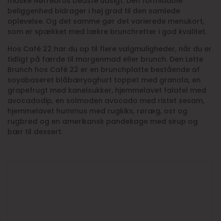
måske Nørrebros bedste udsigt. Den formidable
beliggenhed bidrager i høj grad til den samlede
oplevelse. Og det samme gør det varierede menukort,
som er spækket med lækre brunchretter i god kvalitet.
Hos Café 22 har du op til flere valgmuligheder, når du er
tidligt på færde til morgenmad eller brunch. Den Lette
Brunch hos Café 22 er en brunchplatte bestående af
soyabaseret blåbæryoghurt toppet med granola, en
grapefrugt med kanelsukker, hjemmelavet falafel med
avocadodip, en solmoden avocado med ristet sesam,
hjemmelavet hummus med rugkiks, røræg, ost og
rugbrød og en amerikansk pandekage med sirup og
bær til dessert.