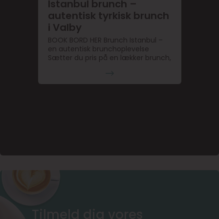
Istanbul brunch –
autentisk tyrkisk brunch
i Valby
BOOK BORD HER Brunch Istanbul –
en autentisk brunchoplevelse
Sætter du pris på en lækker brunch,
Tilmeld dig vores