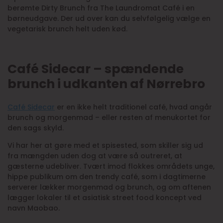
berømte Dirty Brunch fra The Laundromat Café i en
børneudgave. Der ud over kan du selvfølgelig vælge en
vegetarisk brunch helt uden kød.
Café Sidecar – spændende
brunch i udkanten af Nørrebro
Café Sidecar
er en ikke helt traditionel café, hvad angår
brunch og morgenmad – eller resten af menukortet for
den sags skyld.
Vi har her at gøre med et spisested, som skiller sig ud
fra mængden uden dog at være så outreret, at
gæsterne udebliver. Tvært imod flokkes områdets unge,
hippe publikum om den trendy café, som i dagtimerne
serverer lækker morgenmad og brunch, og om aftenen
lægger lokaler til et asiatisk street food koncept ved
navn Maobao.