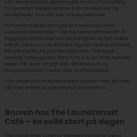
har i denne periode gennemgået en sand forvandling
fra gammelt arbejderkvarter til en multikulturel og
alsidig bydel, hvor alle kan føle sig velkomne.
På Nørrebro finder du nogle af Københavns mest
populære spisesteder – lige fra nyere restauranter til
hyggelige caféer med stor personlighed og helt unikke
udtryk. Uanset om du befinder dig nær Søerne, på selve
Nørrebrogade, på ydre Nørrebro eller i det hippe
område omkring Sankt Hans Torv, kan du finde, hvad du
søger, når du er på jagt efter såvel brunch og
morgenmad som frokost eller et aftensmåltid.
I det følgende kan du læse mere om, hvor man går hen,
når man ønsker at spise brunch på Nørrebro.
Brunch hos The Laundromat
Café – en solid start på dagen
The Laundromat Café har igennem mange år været