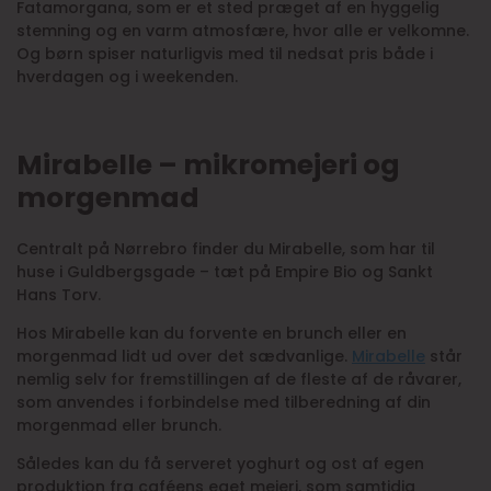
Fatamorgana, som er et sted præget af en hyggelig
stemning og en varm atmosfære, hvor alle er velkomne.
Og børn spiser naturligvis med til nedsat pris både i
hverdagen og i weekenden.
Mirabelle – mikromejeri og
morgenmad
Centralt på Nørrebro finder du Mirabelle, som har til
huse i Guldbergsgade – tæt på Empire Bio og Sankt
Hans Torv.
Hos Mirabelle kan du forvente en brunch eller en
morgenmad lidt ud over det sædvanlige.
Mirabelle
står
nemlig selv for fremstillingen af de fleste af de råvarer,
som anvendes i forbindelse med tilberedning af din
morgenmad eller brunch.
Således kan du få serveret yoghurt og ost af egen
produktion fra caféens eget mejeri, som samtidig