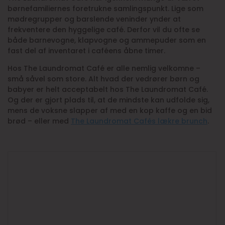
børnefamiliernes foretrukne samlingspunkt. Lige som
mødregrupper og barslende veninder ynder at
frekventere den hyggelige café. Derfor vil du ofte se
både barnevogne, klapvogne og ammepuder som en
fast del af inventaret i caféens åbne timer.
Hos The Laundromat Café er alle nemlig velkomne –
små såvel som store. Alt hvad der vedrører børn og
babyer er helt acceptabelt hos The Laundromat Café.
Og der er gjort plads til, at de mindste kan udfolde sig,
mens de voksne slapper af med en kop kaffe og en bid
brød – eller med
The Laundromat Cafés lækre brunch
.