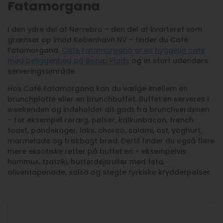
Fatamorgana
I den ydre del af Nørrebro – den del af kvarteret som
grænser op imod København NV – finder du Café
Fatamorgana.
Café Fatamorgana er en hyggelig café
med beliggenhed på Borup Plads
og et stort udendørs
serveringsområde.
Hos Café Fatamorgana kan du vælge imellem en
brunchplatte eller en brunchbuffet. Buffet’en serveres i
weekenden og indeholder alt godt fra brunchverdenen
– for eksempel røræg, pølser, kalkunbacon, french
toast, pandekager, laks, chorizo, salami, ost, yoghurt,
marmelade og friskbagt brød. Dertil finder du også flere
mere eksotiske retter på buffet’en – eksempelvis
hummus, tzatziki, butterdejsruller med feta,
oliventapenade, salsa og stegte tyrkiske krydderpølser.