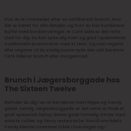
Hvis du er i markedet efter en veltilberedt brunch, hvor
der er kælet for alle detaljer, og hvor du kan kombinere
buffet med bordserveringer, er Café Sidecar det rette
sted for dig. Du kan spise dig mæt og glad i spændende
traditionelle brunchretter med et twist. Og som vegetar
eller veganer vil du stadig kunne nyde den vidt berømte
Café Sidecar brunch eller morgenmad.
Brunch i Jægersborggade hos
The Sixteen Twelve
Befinder du dig i en af Nørrebros mest hippe og trendy
gader, nemlig Jægersborggade, er det nemt at finde et
godt spisested. Netop denne gade formelig vrimler med
smarte caféer og fancy restauranter hvortil områdets
trendy klientel strømmer både i hverdagen og i