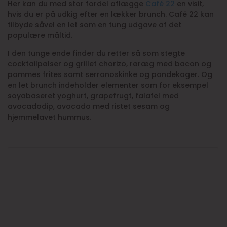
Her kan du med stor fordel aflægge
Café 22
en visit,
hvis du er på udkig efter en lækker brunch. Café 22 kan
tilbyde såvel en let som en tung udgave af det
populære måltid.
I den tunge ende finder du retter så som stegte
cocktailpølser og grillet chorizo, røræg med bacon og
pommes frites samt serranoskinke og pandekager. Og
en let brunch indeholder elementer som for eksempel
soyabaseret yoghurt, grapefrugt, falafel med
avocadodip, avocado med ristet sesam og
hjemmelavet hummus.